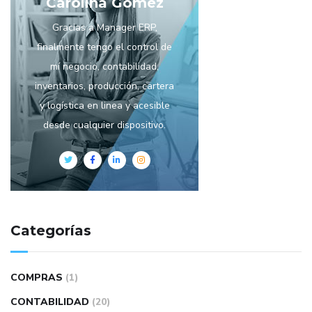
Carolina Gómez
Gracias a Manager ERP,
finalmente tengo el control de
mí negocio, contabilidad,
inventarios, producción, cartera
y logística en linea y acesible
desde cualquier dispositivo.
Categorías
COMPRAS
(1)
CONTABILIDAD
(20)