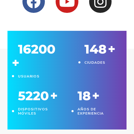
16200
148
+
+
CIUDADES
USUARIOS
5220
+
18
+
DISPOSITIVOS
AÑOS DE
MÓVILES
EXPERIENCIA