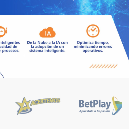
i
o
.