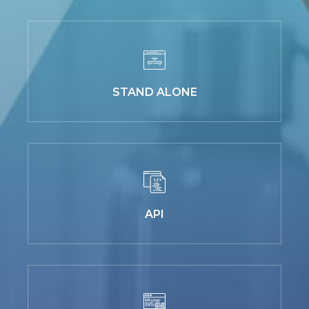
STAND ALONE
API