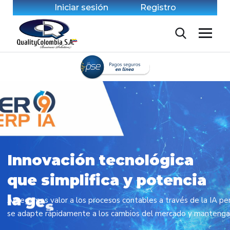
Iniciar sesión
Registro
I
n
n
o
v
a
c
i
ó
n
t
e
c
n
o
l
ó
g
i
c
a
q
u
e
s
i
m
p
l
i
f
i
c
a
y
p
o
t
e
n
c
i
a
l
a
g
e
s
t
i
ó
n
d
e
s
u
n
e
g
Agregamos valor a los procesos contables a través de la IA pe
o
c
se adapte rápidamente a los cambios del mercado y mantenga 