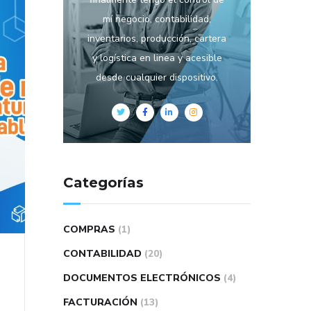
mí negocio, contabilidad,
inventarios, producción, cartera
y logística en linea y acesible
desde cualquier dispositivo.
Categorías
COMPRAS
(1)
CONTABILIDAD
(20)
DOCUMENTOS ELECTRÓNICOS
(4)
FACTURACIÓN
(13)