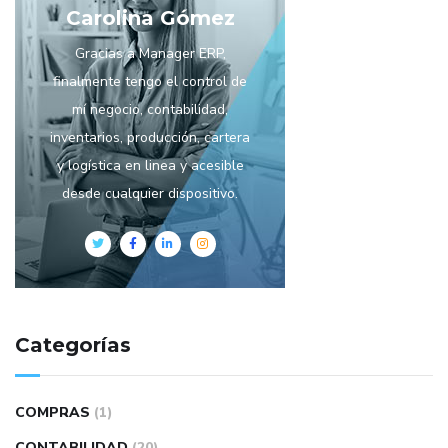
Carolina Gómez
Gracias a Manager ERP,
finalmente tengo el control de
mí negocio, contabilidad,
inventarios, producción, cartera
y logística en linea y acesible
desde cualquier dispositivo.
Categorías
COMPRAS
(1)
CONTABILIDAD
(20)