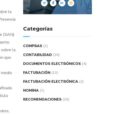
obre la
Presencia
Categorías
te DIAN)
uente.
COMPRAS
(1)
 sobre la
CONTABILIDAD
(20)
 en que
DOCUMENTOS ELECTRÓNICOS
(4)
r medio
FACTURACIÓN
(13)
FACTURACIÓN ELECTRÓNICA
(2)
ificado
NOMINA
(1)
ículo
RECOMENDACIONES
(20)
rales,