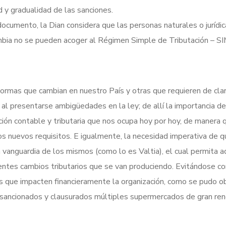
ad y gradualidad de las sanciones.
cumento, la Dian considera que las personas naturales o jurídic
ombia no se pueden acoger al Régimen Simple de Tributación – S
normas que cambian en nuestro País y otras que requieren de cla
 al presentarse ambigüedades en la ley; de allí la importancia d
ación contable y tributaria que nos ocupa hoy por hoy, de manera 
os nuevos requisitos. E igualmente, la necesidad imperativa de q
vanguardia de los mismos (como lo es Valtia), el cual permita a
nentes cambios tributarios que se van produciendo. Evitándose co
as que impacten financieramente la organización, como se pudo o
on sancionados y clausurados múltiples supermercados de gran r