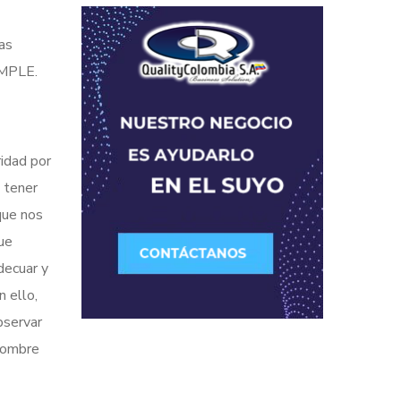
as
IMPLE.
ridad por
e tener
que nos
ue
decuar y
n ello,
bservar
enombre