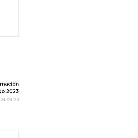
rmación
do 2023
024-04-20