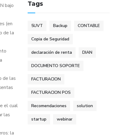
Tags
AN bajo
es (en
5UVT
Backup
CONTABLE
o de la
Copia de Seguridad
nto
declaración de renta
DIAN
la
DOCUMENTO SOPORTE
o de las
FACTURACION
xentas
FACTURACION POS
 el cual
Recomendaciones
solution
r las
startup
webinar
ros: la