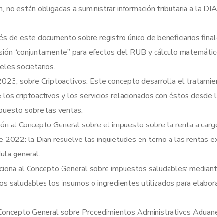
 no están obligadas a suministrar información tributaria a la DI
s de este documento sobre registro único de beneficiarios final
sión “conjuntamente” para efectos del RUB y cálculo matemátic
eles societarios.
023, sobre Criptoactivos: Este concepto desarrolla el tratamie
e los criptoactivos y los servicios relacionados con éstos desde 
puesto sobre las ventas.
n al Concepto General sobre el impuesto sobre la renta a carg
 2022: la Dian resuelve las inquietudes en torno a las rentas e
dula general.
iona al Concepto General sobre impuestos saludables: mediante
os saludables los insumos o ingredientes utilizados para elabora
Concepto General sobre Procedimientos Administrativos Aduane