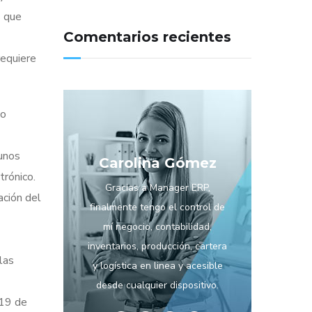
s que
Comentarios recientes
requiere
co
unos
Carolina Gómez
trónico.
Gracias a Manager ERP,
ación del
finalmente tengo el control de
mí negocio, contabilidad,
inventarios, producción, cartera
las
y logística en linea y acesible
desde cualquier dispositivo.
 19 de