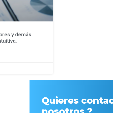
dores y demás
uitiva.
Quieres contac
nosotros ?