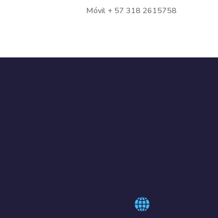
Móvil + 57 318 2615758